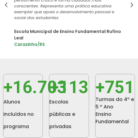
pensamento crítico e forma cidadãos mais
conscientes. Representa uma prática educativa
exemplar que apoia o desenvolvimento pessoal e
social dos estudantes.
Escola Municipal de Ensino Fundamental Rufino
Leal
Carazinho/RS
+
18.817
+
119
+
760
Turmas do 4º e
Alunos
Escolas
5 º Ano
incluídos no
públicas e
Ensino
Fundamental
programa
privadas