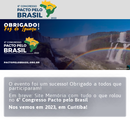
O evento foi um sucesso! Obrigado a todos que
participaram!
Em breve: Site Memória com tudo o que rolou
no
6º Congresso Pacto pelo Brasil
Nos vemos em 2023, em Curitiba!