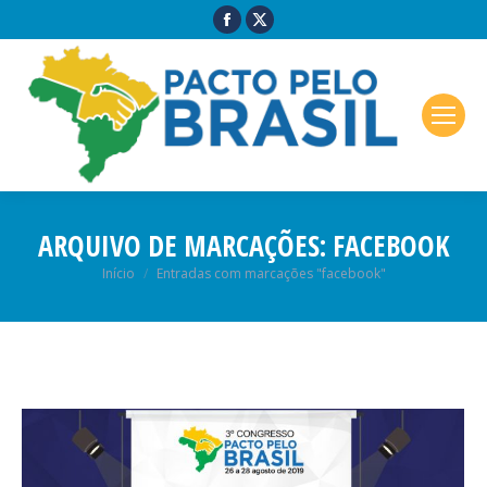
ARQUIVO DE MARCAÇÕES:
FACEBOOK
Você está aqui:
Início
Entradas com marcações "facebook"