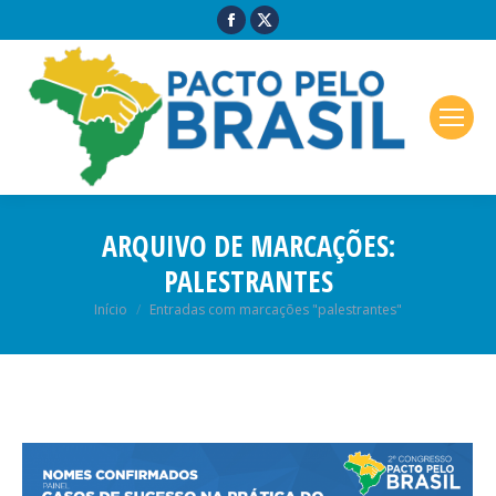
ARQUIVO DE MARCAÇÕES:
PALESTRANTES
Você está aqui:
Início
Entradas com marcações "palestrantes"