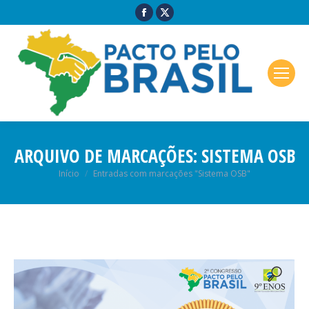
ARQUIVO DE MARCAÇÕES:
SISTEMA OSB
Você está aqui:
Início
Entradas com marcações "Sistema OSB"