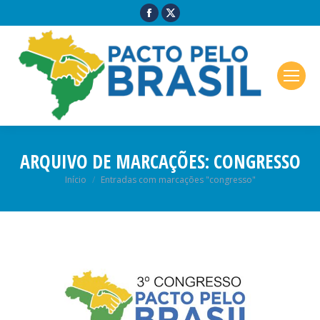
ARQUIVO DE MARCAÇÕES:
CONGRESSO
Você está aqui:
Início
Entradas com marcações "congresso"